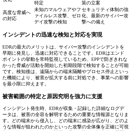
特定
策の立案
未知のマルウェアやフ
セキュリティ体制の強
高度な脅威へ
ァイルレス攻撃、ゼロ
化、最新のサイバー攻
の対応
デイ攻撃の検知
撃への備え
インシデントの迅速な検知と対応を実現
EDRの最大のメリットは、サイバー攻撃のインシデントを
早期に発見し、迅速に対応できることです。EDRはエンド
ポイントの挙動を常時監視しているため、EPPで防ぎきれな
かった脅威が活動を開始した初期段階で検知することが可能
です。検知後は、遠隔からの端末隔離やプロセス停止といっ
た機能により、被害が拡大する前に対処でき、事業への影響
を最小限に抑えます。
被害範囲の特定と原因究明を強力に支援
インシデント発生時、EDRが収集・記録した詳細なログデ
ータは、被害の全容を解明するための重要な情報源となりま
す。どの端末から侵入し、どの端末に感染が広がり、どのよ
うな情報が狙われたのかといった攻撃の全体像を正確に可視