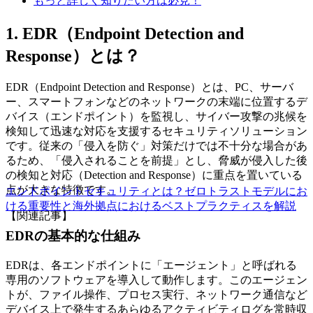
もっと詳しく知りたい方は必見！
1. EDR（Endpoint Detection and
Response）とは？
EDR（Endpoint Detection and Response）とは、PC、サーバ
ー、スマートフォンなどのネットワークの末端に位置するデ
バイス（エンドポイント）を監視し、サイバー攻撃の兆候を
検知して迅速な対応を支援するセキュリティソリューション
です。従来の「侵入を防ぐ」対策だけでは不十分な場合があ
るため、「侵入されることを前提」とし、脅威が侵入した後
の検知と対応（Detection and Response）に重点を置いている
点が大きな特徴です。
エンドポイントセキュリティとは？ゼロトラストモデルにお
ける重要性と海外拠点におけるベストプラクティスを解説
【関連記事】
EDRの基本的な仕組み
EDRは、各エンドポイントに「エージェント」と呼ばれる
専用のソフトウェアを導入して動作します。このエージェン
トが、ファイル操作、プロセス実行、ネットワーク通信など
デバイス上で発生するあらゆるアクティビティログを常時収