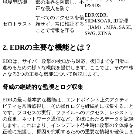
境界型防御
部の境界を防御し、不
IPS/IDS
正な侵入を防ぐ
EDR/XDR,
すべてのアクセスを信
SIEM/SOAR, ID管理
ゼロトラスト
頼せず、常に検証する
（IAM）, MFA, SASE,
ことで情報を守る
SWG, ZTNA
2. EDRの主要な機能とは？
EDRは、サイバー攻撃の検知から対応、復旧までを円滑に
進めるための様々な機能を提供します。ここでは、その中核
となる3つの主要な機能について解説します。
脅威の継続的な監視とログ収集
EDRの最も基本的な機能は、エンドポイント上のアクティ
ビティを常時監視し、その操作ログを継続的に収集すること
です。プロセスの実行、ファイルへのアクセス、レジストリ
の変更、ネットワーク通信など、多岐にわたるデータを記録
します。これにより、インシデント発生時に攻撃の全体像を
正確に把握し、原因を究明するための重要な情報を確保しま