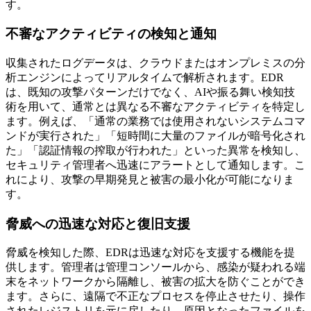
す。
不審なアクティビティの検知と通知
収集されたログデータは、クラウドまたはオンプレミスの分
析エンジンによってリアルタイムで解析されます。EDR
は、既知の攻撃パターンだけでなく、AIや振る舞い検知技
術を用いて、通常とは異なる不審なアクティビティを特定し
ます。例えば、「通常の業務では使用されないシステムコマ
ンドが実行された」「短時間に大量のファイルが暗号化され
た」「認証情報の搾取が行われた」といった異常を検知し、
セキュリティ管理者へ迅速にアラートとして通知します。こ
れにより、攻撃の早期発見と被害の最小化が可能になりま
す。
脅威への迅速な対応と復旧支援
脅威を検知した際、EDRは迅速な対応を支援する機能を提
供します。管理者は管理コンソールから、感染が疑われる端
末をネットワークから隔離し、被害の拡大を防ぐことができ
ます。さらに、遠隔で不正なプロセスを停止させたり、操作
されたレジストリを元に戻したり、原因となったファイルを