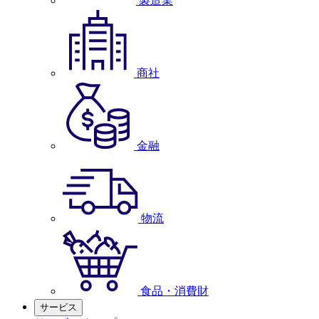
製造業
商社
金融
物流
食品・消費財
サービス