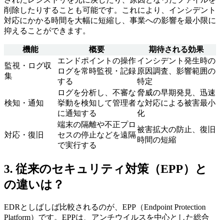
削除したりすることも可能です。これにより、インシデント
対応にかかる時間を大幅に短縮し、事業への影響を最小限に
抑えることができます。
機能
概要
期待される効果
エンドポイントの操作
インシデント発生時の
監視・ログ収
ログを常時監視・記録
原因調査、影響範囲の
集
する
特定
ログを分析し、不審な
脅威の早期発見、迅速
検知・通知
挙動を検知して管理者
な対応による被害最小
に通知する
化
端末の隔離や不正プロ
被害拡大の防止、復旧
対応・復旧
セスの停止などを遠隔
時間の短縮
で実行する
3. 従来のセキュリティ対策（EPP）と
の違いは？
EDRとしばしば比較されるのが、EPP（Endpoint Protection
Platform）です。EPPは、アンチウイルスを中心とした総合