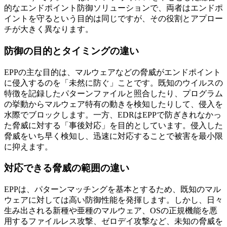
的なエンドポイント防御ソリューションで、両者はエンドポ
イントを守るという目的は同じですが、その役割とアプロー
チが大きく異なります。
防御の目的とタイミングの違い
EPPの主な目的は、マルウェアなどの脅威がエンドポイント
に侵入するのを「未然に防ぐ」ことです。既知のウイルスの
特徴を記録したパターンファイルと照合したり、プログラム
の挙動からマルウェア特有の動きを検知したりして、侵入を
水際でブロックします。一方、EDRはEPPで防ぎきれなかっ
た脅威に対する「事後対応」を目的としています。侵入した
脅威をいち早く検知し、迅速に対応することで被害を最小限
に抑えます。
対応できる脅威の範囲の違い
EPPは、パターンマッチングを基本とするため、既知のマル
ウェアに対しては高い防御性能を発揮します。しかし、日々
生み出される新種や亜種のマルウェア、OSの正規機能を悪
用するファイルレス攻撃、ゼロデイ攻撃など、未知の脅威を