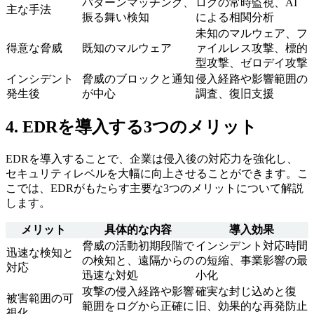
パターンマッチング、
ログの常時監視、AI
主な手法
振る舞い検知
による相関分析
未知のマルウェア、フ
得意な脅威
既知のマルウェア
ァイルレス攻撃、標的
型攻撃、ゼロデイ攻撃
インシデント
脅威のブロックと通知
侵入経路や影響範囲の
発生後
が中心
調査、復旧支援
4. EDRを導入する3つのメリット
EDRを導入することで、企業は侵入後の対応力を強化し、
セキュリティレベルを大幅に向上させることができます。こ
こでは、EDRがもたらす主要な3つのメリットについて解説
します。
メリット
具体的な内容
導入効果
脅威の活動初期段階で
インシデント対応時間
迅速な検知と
の検知と、遠隔からの
の短縮、事業影響の最
対応
迅速な対処
小化
攻撃の侵入経路や影響
確実な封じ込めと復
被害範囲の可
範囲をログから正確に
旧、効果的な再発防止
視化