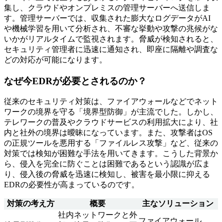
集し、クラウドやオンプレミスの管理サーバーへ送信しま
す。管理サーバーでは、収集された膨大なログデータがAI
や機械学習を用いて分析され、不審な挙動や攻撃の兆候がな
いかがリアルタイムで監視されます。脅威が検知されると、
セキュリティ管理者に迅速に通知され、即座に隔離や調査な
どの対応が可能になります。
なぜ今EDRが必要とされるのか？
従来のセキュリティ対策は、ファイアウォールなどでネット
ワークの境界を守る「境界型防御」が主流でした。しかし、
テレワークの普及やクラウドサービスの利用拡大により、社
内と社外の境界は曖昧になっています。また、攻撃者はOS
の正規ツールを悪用する「ファイルレス攻撃」など、従来の
対策では検知が困難な手法を用いてきます。こうした背景か
ら、侵入を完全に防ぐことは困難であるという認識が広ま
り、侵入後の脅威を迅速に検知し、被害を最小限に抑える
EDRの必要性が高まっているのです。
対策の考え方
概要
主なソリューション
社内ネットワークと外
ファイアウォール,