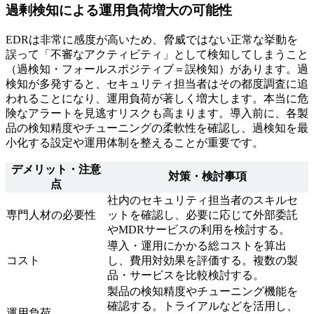
過剰検知による運用負荷増大の可能性
EDRは非常に感度が高いため、脅威ではない正常な挙動を
誤って「不審なアクティビティ」として検知してしまうこと
（過検知・フォールスポジティブ＝誤検知）があります。過
検知が多発すると、セキュリティ担当者はその都度調査に追
われることになり、運用負荷が著しく増大します。本当に危
険なアラートを見逃すリスクも高まります。導入前に、各製
品の検知精度やチューニングの柔軟性を確認し、過検知を最
小化する設定や運用体制を整えることが重要です。
デメリット・注意
対策・検討事項
点
社内のセキュリティ担当者のスキルセ
専門人材の必要性
ットを確認し、必要に応じて外部委託
やMDRサービスの利用を検討する。
導入・運用にかかる総コストを算出
コスト
し、費用対効果を評価する。複数の製
品・サービスを比較検討する。
製品の検知精度やチューニング機能を
確認する。トライアルなどを活用し、
運用負荷