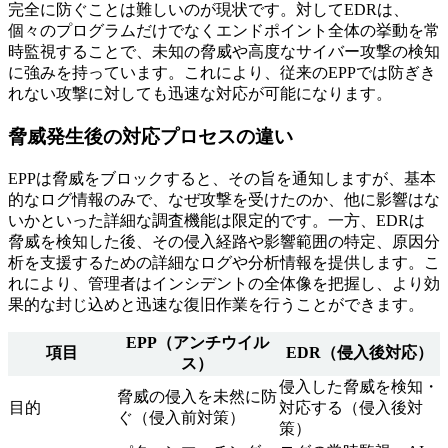
完全に防ぐことは難しいのが現状です。対してEDRは、
個々のプログラムだけでなくエンドポイント全体の挙動を常
時監視することで、未知の脅威や高度なサイバー攻撃の検知
に強みを持っています。これにより、従来のEPPでは防ぎき
れない攻撃に対しても迅速な対応が可能になります。
脅威発生後の対応プロセスの違い
EPPは脅威をブロックすると、その旨を通知しますが、基本
的なログ情報のみで、なぜ攻撃を受けたのか、他に影響はな
いかといった詳細な調査機能は限定的です。一方、EDRは
脅威を検知した後、その侵入経路や影響範囲の特定、原因分
析を支援するための詳細なログや分析情報を提供します。こ
れにより、管理者はインシデントの全体像を把握し、より効
果的な封じ込めと迅速な復旧作業を行うことができます。
EPP（アンチウイル
項目
EDR（侵入後対応）
ス）
侵入した脅威を検知・
脅威の侵入を未然に防
目的
対応する（侵入後対
ぐ（侵入前対策）
策）