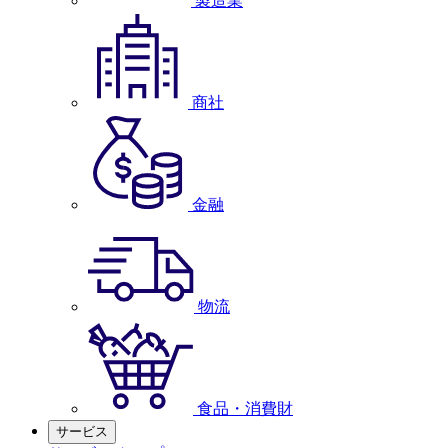
製造業
商社
金融
物流
食品・消費財
サービス