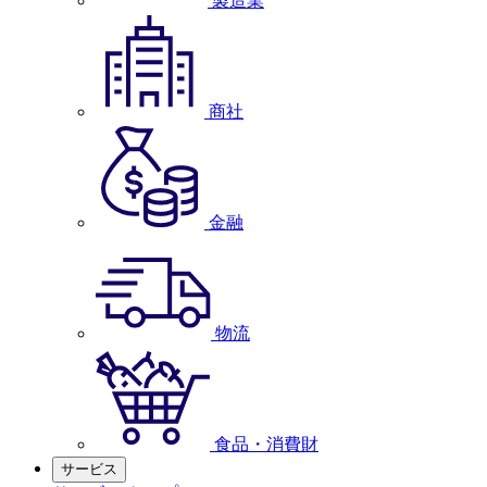
製造業
商社
金融
物流
食品・消費財
サービス