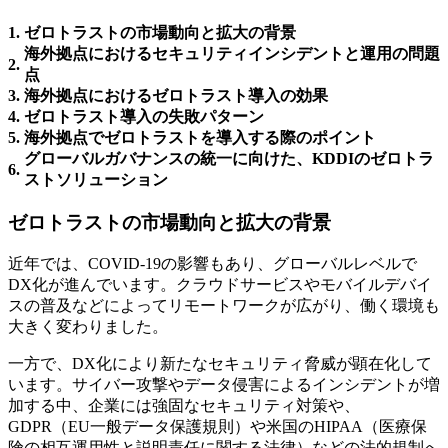
1.
ゼロトラストの市場動向と拡大の背景
海外拠点におけるセキュリティインシデントと運用の問題
2.
点
3.
海外拠点におけるゼロトラスト導入の効果
4.
ゼロトラスト導入の失敗パターン
5.
海外拠点でゼロトラストを導入する際のポイント
グローバルガバナンスの統一に向けた、KDDIのゼロトラ
6.
ストソリューション
ゼロトラストの市場動向と拡大の背景
近年では、COVID-19の影響もあり、グローバルレベルで
DX化が進んでいます。クラウドサービスやモバイルデバイ
スの普及などによってリモートワークが広がり、働く環境も
大きく変わりました。
一方で、DX化により新たなセキュリティ脅威が顕在化して
います。サイバー攻撃やデータ侵害によるインシデントが増
加する中、企業には強固なセキュリティ対策や、
GDPR（EU一般データ保護規則）や米国のHIPAA（医療保
険の相互運用性と説明責任に関する法律）などの法的規制へ