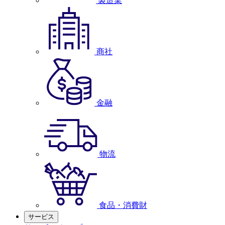
製造業
商社
金融
物流
食品・消費財
サービス