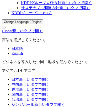
KDDIグループ人権方針
新しいタブで開く
サステナブル調達方針
新しいタブで開く
KDDIグループについて
Change Language / Region
Global
新しいタブで開く
言語を選択してください。
日本語
English
ビジネスを導入したい国・地域を選んでください。
アジア / オセアニア
日本
新しいタブで開く
中国
新しいタブで開く
香港
新しいタブで開く
韓国
新しいタブで開く
台湾
新しいタブで開く
シンガポール
新しいタブで開く