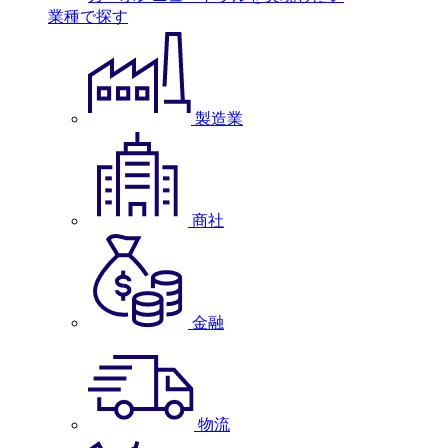
業種で探す
製造業
商社
金融
物流