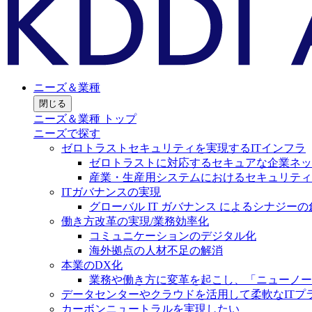
ニーズ＆業種
閉じる
ニーズ＆業種 トップ
ニーズで探す
ゼロトラストセキュリティを実現するITインフラ
ゼロトラストに対応するセキュアな企業ネッ
産業・生産用システムにおけるセキュリティ
ITガバナンスの実現
グローバル IT ガバナンス によるシナジーの
働き方改革の実現/業務効率化
コミュニケーションのデジタル化
海外拠点の人材不足の解消
本業のDX化
業務や働き方に変革を起こし、「ニューノー
データセンターやクラウドを活用して柔軟なITプ
カーボンニュートラルを実現したい