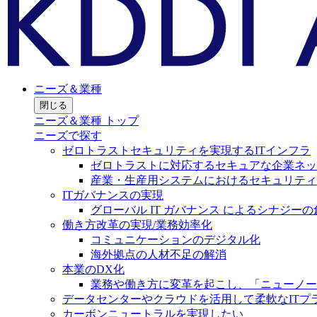
ニーズ＆業種
閉じる
ニーズ＆業種 トップ
ニーズで探す
ゼロトラストセキュリティを実現するITインフラ
ゼロトラストに対応するセキュアな企業ネッ
産業・生産用システムにおけるセキュリティ
ITガバナンスの実現
グローバル IT ガバナンス によるシナジーの
働き方改革の実現/業務効率化
コミュニケーションのデジタル化
海外拠点の人材不足の解消
本業のDX化
業務や働き方に変革を起こし、「ニューノー
データセンターやクラウドを活用して柔軟なITプ
カーボンニュートラルを実現したい