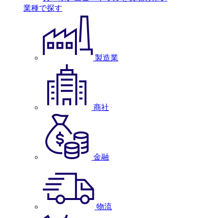
業種で探す
製造業
商社
金融
物流