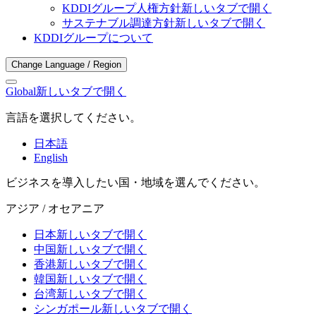
KDDIグループ人権方針
新しいタブで開く
サステナブル調達方針
新しいタブで開く
KDDIグループについて
Change Language / Region
Global
新しいタブで開く
言語を選択してください。
日本語
English
ビジネスを導入したい国・地域を選んでください。
アジア / オセアニア
日本
新しいタブで開く
中国
新しいタブで開く
香港
新しいタブで開く
韓国
新しいタブで開く
台湾
新しいタブで開く
シンガポール
新しいタブで開く