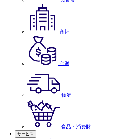
製造業
商社
金融
物流
食品・消費財
サービス