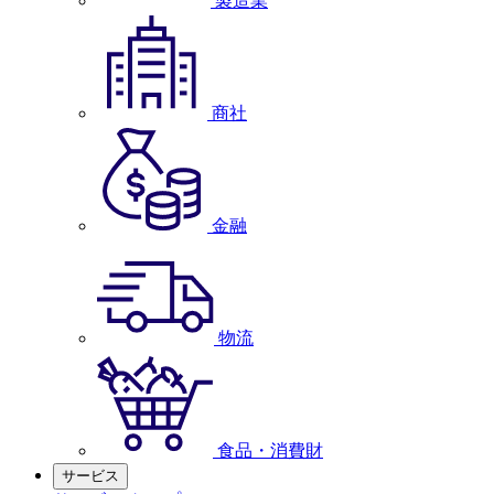
製造業
商社
金融
物流
食品・消費財
サービス