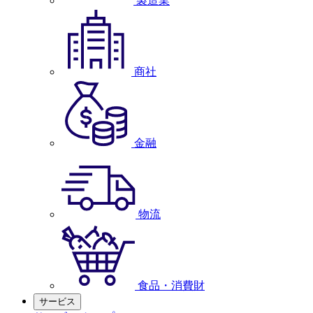
製造業
商社
金融
物流
食品・消費財
サービス