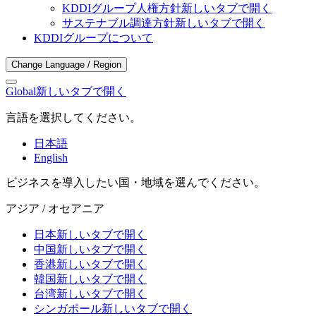
KDDIグループ人権方針
新しいタブで開く
サステナブル調達方針
新しいタブで開く
KDDIグループについて
Change Language / Region
Global
新しいタブで開く
言語を選択してください。
日本語
English
ビジネスを導入したい国・地域を選んでください。
アジア / オセアニア
日本
新しいタブで開く
中国
新しいタブで開く
香港
新しいタブで開く
韓国
新しいタブで開く
台湾
新しいタブで開く
シンガポール
新しいタブで開く