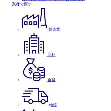
業種で探す
製造業
商社
金融
物流