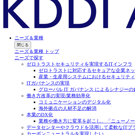
ニーズ＆業種
閉じる
ニーズ＆業種 トップ
ニーズで探す
ゼロトラストセキュリティを実現するITインフラ
ゼロトラストに対応するセキュアな企業ネッ
産業・生産用システムにおけるセキュリティ
ITガバナンスの実現
グローバル IT ガバナンス によるシナジーの
働き方改革の実現/業務効率化
コミュニケーションのデジタル化
海外拠点の人材不足の解消
本業のDX化
業務や働き方に変革を起こし、「ニューノー
データセンターやクラウドを活用して柔軟なITプ
カーボンニュートラルを実現したい