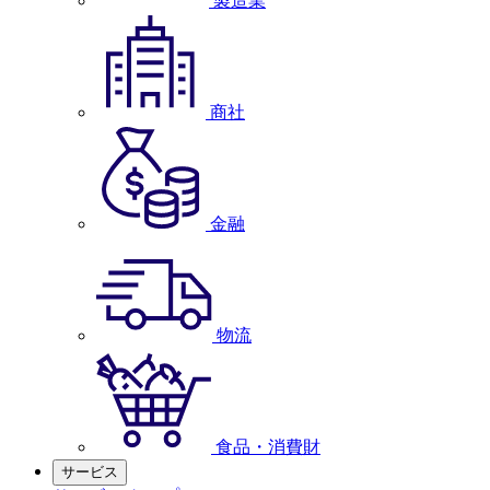
製造業
商社
金融
物流
食品・消費財
サービス