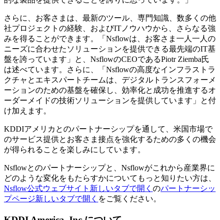
さらに、お客さまは、最新のツール、専門知識、数多くの他
社プロジェクトの経験、およびITノウハウから、さらなる強
みを得ることができます。「Nsflowは、お客さま一人一人の
ニーズに合わせたソリューションを提供できる最先端のIT基
盤を誇っています」と、NsflowのCEOであるPiotr Ziemba氏
は述べています。さらに、「Nsflowの高度なインフラストラ
クチャとエキスパートチームは、デジタルトランスフォーメ
ーションのための基盤を確保し、効率化と成功を推進するオ
ーダーメイドの技術ソリューションを提供しています」と付
け加えます。
KDDIアメリカとのパートナーシップを通して、米国市場で
のサービス提供とお客さま接点を強化するための多くの機会
が得られることを楽しみにしています。
Nsflowとのパートナーシップと、Nsflowがこれから産業界に
どのような変化をもたらすかについてもっと知りたい方は、
Nsflow公式ウェブサイト
新しいタブで開く
の
パートナーシッ
プページ
新しいタブで開く
をご覧ください。
KDDI America, Inc.について